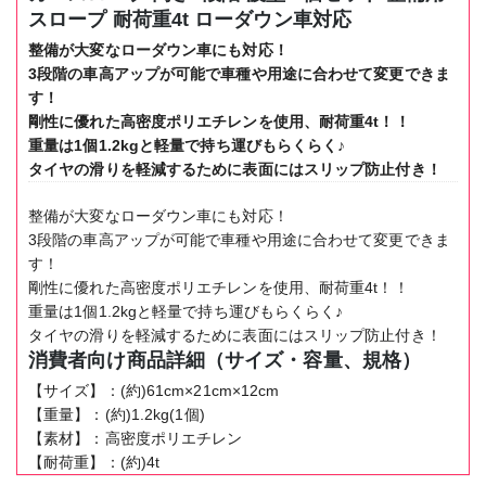
さ
スロープ 耐荷重4t ローダウン車対応
3
整備が大変なローダウン車にも対応！
段
3段階の車高アップが可能で車種や用途に合わせて変更できま
階
す！
波
剛性に優れた高密度ポリエチレンを使用、耐荷重4t！！
型
重量は1個1.2kgと軽量で持ち運びもらくらく♪
整
タイヤの滑りを軽減するために表面にはスリップ防止付き！
備
用
整備が大変なローダウン車にも対応！
ス
3段階の車高アップが可能で車種や用途に合わせて変更できま
ロ
す！
ー
剛性に優れた高密度ポリエチレンを使用、耐荷重4t！！
プ
重量は1個1.2kgと軽量で持ち運びもらくらく♪
耐
タイヤの滑りを軽減するために表面にはスリップ防止付き！
荷
消費者向け商品詳細（サイズ・容量、規格）
重
【サイズ】：(約)61cm×21cm×12cm
4t
【重量】：(約)1.2kg(1個)
ロ
【素材】：高密度ポリエチレン
ー
【耐荷重】：(約)4t
ダ