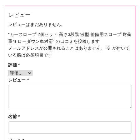
ウ
ン
レビュー
車
対
レビューはまだありません。
応
“カースロープ 2個セット 高さ3段階 波型 整備用スロープ 耐荷
個
重4t ローダウン車対応” の口コミを投稿します
メールアドレスが公開されることはありません。
※
が付いて
いる欄は必須項目です
評価
*
レビュー
*
名前
*