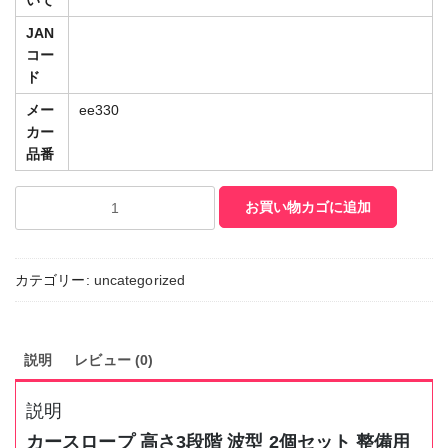
いて
JAN
コー
ド
メー
ee330
カー
品番
カ
お買い物カゴに追加
ー
ス
ロ
カテゴリー:
uncategorized
ー
プ
2
個
説明
レビュー (0)
セ
ッ
説明
ト
高
カースロープ 高さ3段階 波型 2個セット 整備用