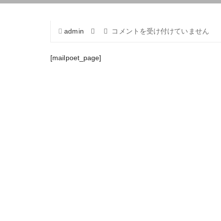
MailPoet
admin
コメントを受け付けていません
ペ
ー
[mailpoet_page]
ジ
は